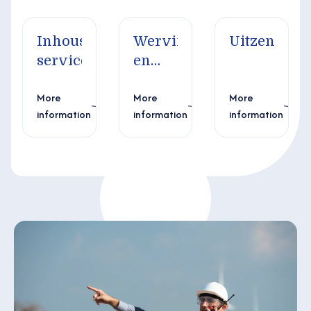
Inhouse
Werving
Uitzenden
service
en
selectie
More
More
More
information
information
information